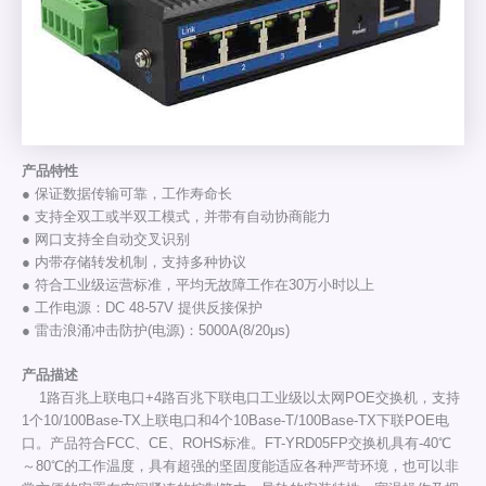
产品特性
● 保证数据传输可靠，工作寿命长
● 支持全双工或半双工模式，并带有自动协商能力
● 网口支持全自动交叉识别
● 内带存储转发机制，支持多种协议
● 符合工业级运营标准，平均无故障工作在30万小时以上
● 工作电源：DC 48-57V 提供反接保护
● 雷击浪涌冲击防护(电源)：5000A(8/20μs)
产品描述
1路百兆上联电口+4路百兆下联电口工业级以太网POE交换机，支持
1个10/100Base-TX上联电口和4个10Base-T/100Base-TX下联POE电
口。产品符合FCC、CE、ROHS标准。FT-YRD05FP交换机具有-40℃
～80℃的工作温度，具有超强的坚固度能适应各种严苛环境，也可以非