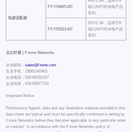
48V/2.5A，适用于8
FT-Y
54825-DC
端口内POE供电产品
系列。
电源适配器
52V/2.3A，适用于8
FT-Y
55223-DC
端口内POE供电产品
系列。
北亿纤通 | F-tone Networks
企业邮箱：
sales@f-tone.com
企业手机：19081343401
企业电话：028-85255257
企业传真：028-85977702
Important Notice
Performance figures, data and any illustrative material provided in this
data sheet are typical and must be specifically confirmed in writing by
F-tone Networks before they become applicable to any particular order
or contract. In accordance with the F-tone Networks policy of