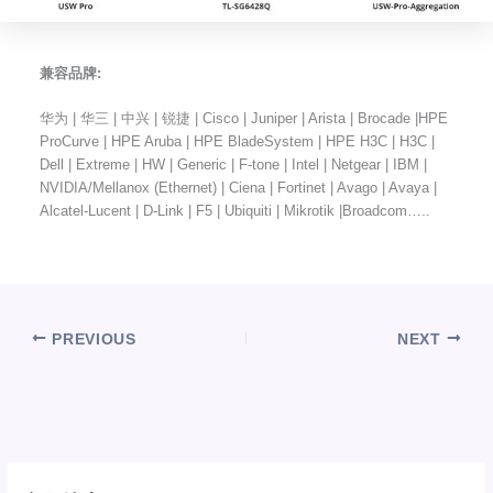
兼容品牌:
华为 | 华三 | 中兴 | 锐捷 | Cisco | Juniper | Arista | Brocade |HPE
ProCurve | HPE Aruba | HPE BladeSystem | HPE H3C | H3C |
Dell | Extreme | HW | Generic | F-tone | Intel | Netgear | IBM |
NVIDIA/Mellanox (Ethernet) | Ciena | Fortinet | Avago | Avaya |
Alcatel-Lucent | D-Link | F5 | Ubiquiti | Mikrotik |Broadcom…..
PREVIOUS
NEXT