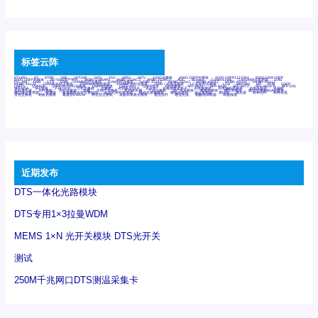
标签云阵
6Tx6Rx
8T
8T8R
24R
24T24R
24Tx
25G
48Rx
48Tx
100G光模块
400G OSFP光模块
400G QSFP112 DR4
800G DR8 OSFP
800G OSFP光模块
AD7606国产替代
AFBR-57B4APZ
AFBR-1528CZ
AFBR-2528CZ
AOC
Bypass
Camera Link
CWDM波分复用器
DAS
DC~4M
DSS
DTS
DVS
GYMB光纤连接器
GYM光纤连接器
HFBR-1531Z
HFBR-2531Z
HFBR-4501Z
HFBR-4503Z
HFBR-4511Z
HFBR-4513Z
J599A6光纤连接器
J599A8光电连接器
J599MT光纤连接器
J599Ⅰ光电连接器
LC超短型光模块
LGA
Mini SAS
MT
POB
QSFP
QSFP+
QSFP28
QSFP28 100G光模块
QSFP28笼座
QSFP 40G
QSFP笼座
RP连接器
SFF-8431
SFF-8436
SFF-8472
SFF-8654 4i
SFP 10G
SFP MSA
SFP笼座
Z-BLOCK
万兆交换机
交换机
光切换仪OLP
光开关
光模块笼子座子
光电探测器
光电编码器模块
光电连接器
光端机
光纤激光器
光纤跳线
光纤连接器
光耦
全国产交换机
军品级光耦
千兆交换机
国产化光模块
射频光模块
微型光模块
微型可插拔BGA光模块
微型波分复用器
探测器
收发模块光学引擎组件
机架式光纤收发器
模拟光发射模块
模拟光器件
波分复用器
测试版
激光器
特种光纤
特种光缆
百兆交换机
相机光模块
紧凑型DWDM
网管型交换机
表贴式单路光模块
通信光纤
通信光缆
铌酸锂调制器
高速线缆
近期发布
DTS一体化光路模块
DTS专用1×3拉曼WDM
MEMS 1×N 光开关模块 DTS光开关
测试
250M千兆网口DTS测温采集卡