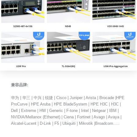
兼容品牌:
华为 | 华三 | 中兴 | 锐捷 | Cisco | Juniper | Arista | Brocade |HPE
ProCurve | HPE Aruba | HPE BladeSystem | HPE H3C | H3C |
Dell | Extreme | HW | Generic | F-tone | Intel | Netgear | IBM |
NVIDIA/Mellanox (Ethernet) | Ciena | Fortinet | Avago | Avaya |
Alcatel-Lucent | D-Link | F5 | Ubiquiti | Mikrotik |Broadcom…..