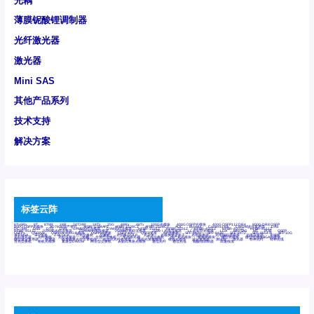
光耦
薄膜铌酸锂调制器
光纤激光器
激光器
Mini SAS
其他产品系列
技术支持
解决方案
标签云阵
6Tx6Rx
8T
8T8R
24R
24T24R
24Tx
25G
48Rx
48Tx
100G光模块
400G OSFP光模块
400G QSFP112 DR4
800G DR8 OSFP
800G OSFP光模块
AD7606国产替代
AFBR-57B4APZ
AFBR-1528CZ
AFBR-2528CZ
AOC
Bypass
Camera Link
CWDM波分复用器
DAS
DC~4M
DSS
DTS
DVS
GYMB光纤连接器
GYM光纤连接器
HFBR-1531Z
HFBR-2531Z
HFBR-4501Z
HFBR-4503Z
HFBR-4511Z
HFBR-4513Z
J599A6光纤连接器
J599A8光电连接器
J599MT光纤连接器
J599Ⅰ光电连接器
LC超短型光模块
LGA
Mini SAS
MT
POB
QSFP
QSFP+
QSFP28
QSFP28 100G光模块
QSFP28笼座
QSFP 40G
QSFP笼座
RP连接器
SFF-8431
SFF-8436
SFF-8472
SFF-8654 4i
SFP 10G
SFP MSA
SFP笼座
Z-BLOCK
万兆交换机
交换机
光切换仪OLP
光开关
光模块笼子座子
光电探测器
光电编码器模块
光电连接器
光端机
光纤激光器
光纤跳线
光纤连接器
光耦
全国产交换机
军品级光耦
千兆交换机
国产化光模块
射频光模块
微型光模块
微型可插拔BGA光模块
微型波分复用器
探测器
收发模块光学引擎组件
机架式光纤收发器
模拟光发射模块
模拟光器件
波分复用器
测试版
激光器
特种光纤
特种光缆
百兆交换机
相机光模块
紧凑型DWDM
网管型交换机
表贴式单路光模块
通信光纤
通信光缆
铌酸锂调制器
高速线缆