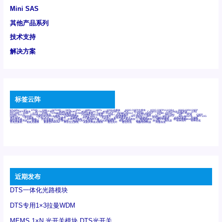
Mini SAS
其他产品系列
技术支持
解决方案
标签云阵
6Tx6Rx
8T
8T8R
24R
24T24R
24Tx
25G
48Rx
48Tx
100G光模块
400G OSFP光模块
400G QSFP112 DR4
800G DR8 OSFP
800G OSFP光模块
AD7606国产替代
AFBR-57B4APZ
AFBR-1528CZ
AFBR-2528CZ
AOC
Bypass
Camera Link
CWDM波分复用器
DAS
DC~4M
DSS
DTS
DVS
GYMB光纤连接器
GYM光纤连接器
HFBR-1531Z
HFBR-2531Z
HFBR-4501Z
HFBR-4503Z
HFBR-4511Z
HFBR-4513Z
J599A6光纤连接器
J599A8光电连接器
J599MT光纤连接器
J599Ⅰ光电连接器
LC超短型光模块
LGA
Mini SAS
MT
POB
QSFP
QSFP+
QSFP28
QSFP28 100G光模块
QSFP28笼座
QSFP 40G
QSFP笼座
RP连接器
SFF-8431
SFF-8436
SFF-8472
SFF-8654 4i
SFP 10G
SFP MSA
SFP笼座
Z-BLOCK
万兆交换机
交换机
光切换仪OLP
光开关
光模块笼子座子
光电探测器
光电编码器模块
光电连接器
光端机
光纤激光器
光纤跳线
光纤连接器
光耦
全国产交换机
军品级光耦
千兆交换机
国产化光模块
射频光模块
微型光模块
微型可插拔BGA光模块
微型波分复用器
探测器
收发模块光学引擎组件
机架式光纤收发器
模拟光发射模块
模拟光器件
波分复用器
测试版
激光器
特种光纤
特种光缆
百兆交换机
相机光模块
紧凑型DWDM
网管型交换机
表贴式单路光模块
通信光纤
通信光缆
铌酸锂调制器
高速线缆
近期发布
DTS一体化光路模块
DTS专用1×3拉曼WDM
MEMS 1×N 光开关模块 DTS光开关