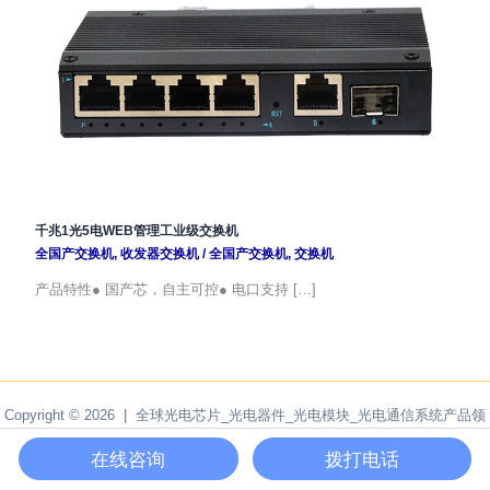
千兆1光5电WEB管理工业级交换机
全国产交换机
,
收发器交换机
/
全国产交换机
,
交换机
产品特性● 国产芯，自主可控● 电口支持 […]
Copyright © 2026 | 全球光电芯片_光电器件_光电模块_光电通信系统产品领
导者 | 成都北亿纤通科技有限公司 | 网站备案号:
蜀ICP备12009917号
|
在线咨询
拨打电话
Powered by
F-tone Networks