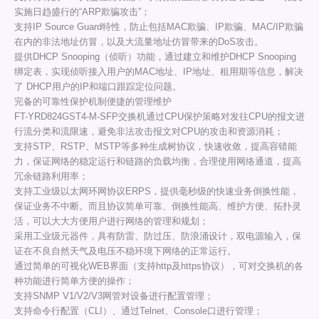
实施日趋盛行的“ARP欺骗攻击”；
支持IP Source Guard特性，防止包括MAC欺骗、IP欺骗、MAC/IP欺骗
在内的非法地址仿冒，以及大流量地址仿冒带来的DoS攻击。
提供DHCP Snooping（侦听）功能，通过建立和维护DHCP Snooping
绑定表，实现侦听接入用户的MAC地址、IP地址、租用期等信息，解决
了 DHCP用户的IP和端口跟踪定位问题。
完备的可靠性保护机制便捷的管理维护
FT-YRD824GST4-M-SFP交换机通过CPU保护策略对发往CPU的报文进
行流分类和流限速，避免非法攻击报文对CPU的攻击和资源消耗；
支持STP、RSTP、MSTP等多种生成树协议，快速收敛，提高容错能
力，保证网络的稳定运行和链路的负载均衡，合理使用网络通道，提高
冗余链路利用率；
支持工业级以太网环网协议ERPS，提供毫秒级的快速业务倒换性能，
保证业务不中断。而且协议简单可靠、倒换性能高、维护方便、拓扑灵
活，可以大大方便用户进行网络的管理和规划；
采用工业级元器件，具有防雷、防过压、防浪涌设计，双电源输入，保
证在不良自然天气及电压不稳环境下网络的正常运行。
通过简单的可视化WEB界面（支持http及https协议），可对交换机的各
种功能进行简单方便的操作；
支持SNMP V1/V2/V3网管对设备进行配置管理；
支持命令行配置（CLI）、通过Telnet、Console口进行管理；