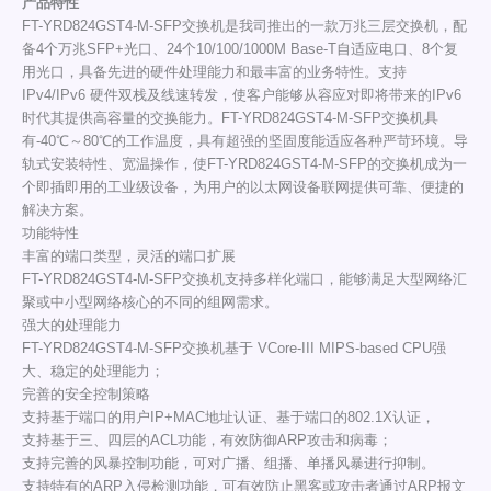
产品特性
FT-YRD824GST4-M-SFP交换机是我司推出的一款万兆三层交换机，配
备4个万兆SFP+光口、24个10/100/1000M Base-T自适应电口、8个复
用光口，具备先进的硬件处理能力和最丰富的业务特性。支持
IPv4/IPv6 硬件双栈及线速转发，使客户能够从容应对即将带来的IPv6
时代其提供高容量的交换能力。FT-YRD824GST4-M-SFP交换机具
有-40℃～80℃的工作温度，具有超强的坚固度能适应各种严苛环境。导
轨式安装特性、宽温操作，使FT-YRD824GST4-M-SFP的交换机成为一
个即插即用的工业级设备，为用户的以太网设备联网提供可靠、便捷的
解决方案。
功能特性
丰富的端口类型，灵活的端口扩展
FT-YRD824GST4-M-SFP交换机支持多样化端口，能够满足大型网络汇
聚或中小型网络核心的不同的组网需求。
强大的处理能力
FT-YRD824GST4-M-SFP交换机基于 VCore-III MIPS-based CPU强
大、稳定的处理能力；
完善的安全控制策略
支持基于端口的用户IP+MAC地址认证、基于端口的802.1X认证，
支持基于三、四层的ACL功能，有效防御ARP攻击和病毒；
支持完善的风暴控制功能，可对广播、组播、单播风暴进行抑制。
支持特有的ARP入侵检测功能，可有效防止黑客或攻击者通过ARP报文