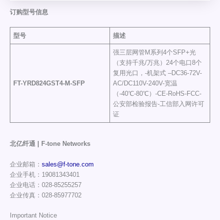
订购型号信息
型号
描述
强三层网管M系列4个SFP+光
（支持千兆/万兆）24个电口8个
复用光口，-机架式 –DC36-72V-
FT-YRD824GST4
-M-SFP
AC/DC110V-240V-宽温
（-40℃-80℃）-CE-RoHS-FCC-
公安部检验报告-工信部入网许可
证
北亿纤通 | F-tone Networks
企业邮箱：
sales@f-tone.com
企业手机：19081343401
企业电话：028-85255257
企业传真：028-85977702
Important Notice