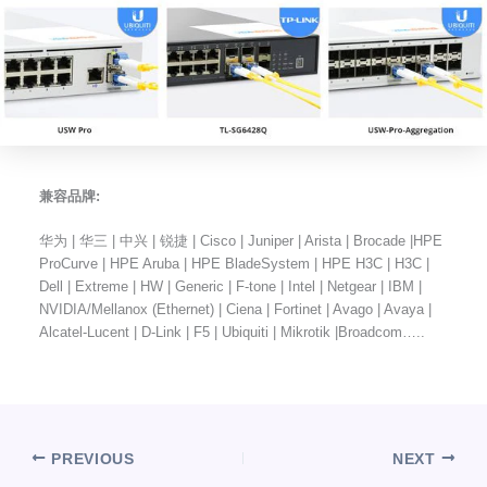
兼容品牌:
华为 | 华三 | 中兴 | 锐捷 | Cisco | Juniper | Arista | Brocade |HPE
ProCurve | HPE Aruba | HPE BladeSystem | HPE H3C | H3C |
Dell | Extreme | HW | Generic | F-tone | Intel | Netgear | IBM |
NVIDIA/Mellanox (Ethernet) | Ciena | Fortinet | Avago | Avaya |
Alcatel-Lucent | D-Link | F5 | Ubiquiti | Mikrotik |Broadcom…..
PREVIOUS
NEXT