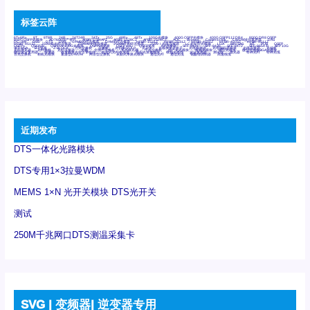
标签云阵
6Tx6Rx
8T
8T8R
24R
24T24R
24Tx
25G
48Rx
48Tx
100G光模块
400G OSFP光模块
400G QSFP112 DR4
800G DR8 OSFP
800G OSFP光模块
AD7606国产替代
AFBR-57B4APZ
AFBR-1528CZ
AFBR-2528CZ
AOC
Bypass
Camera Link
CWDM波分复用器
DAS
DC~4M
DSS
DTS
DVS
GYMB光纤连接器
GYM光纤连接器
HFBR-1531Z
HFBR-2531Z
HFBR-4501Z
HFBR-4503Z
HFBR-4511Z
HFBR-4513Z
J599A6光纤连接器
J599A8光电连接器
J599MT光纤连接器
J599Ⅰ光电连接器
LC超短型光模块
LGA
Mini SAS
MT
POB
QSFP
QSFP+
QSFP28
QSFP28 100G光模块
QSFP28笼座
QSFP 40G
QSFP笼座
RP连接器
SFF-8431
SFF-8436
SFF-8472
SFF-8654 4i
SFP 10G
SFP MSA
SFP笼座
Z-BLOCK
万兆交换机
交换机
光切换仪OLP
光开关
光模块笼子座子
光电探测器
光电编码器模块
光电连接器
光端机
光纤激光器
光纤跳线
光纤连接器
光耦
全国产交换机
军品级光耦
千兆交换机
国产化光模块
射频光模块
微型光模块
微型可插拔BGA光模块
微型波分复用器
探测器
收发模块光学引擎组件
机架式光纤收发器
模拟光发射模块
模拟光器件
波分复用器
测试版
激光器
特种光纤
特种光缆
百兆交换机
相机光模块
紧凑型DWDM
网管型交换机
表贴式单路光模块
通信光纤
通信光缆
铌酸锂调制器
高速线缆
近期发布
DTS一体化光路模块
DTS专用1×3拉曼WDM
MEMS 1×N 光开关模块 DTS光开关
测试
250M千兆网口DTS测温采集卡
SVG | 变频器| 逆变器专用