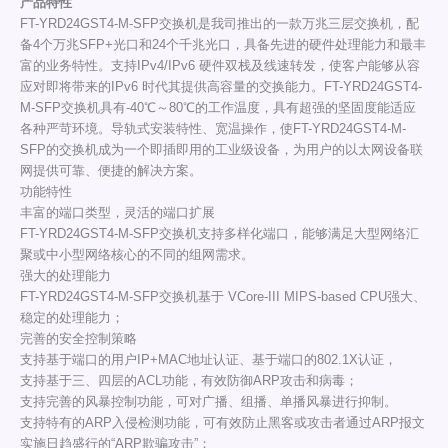
产品特性
FT-YRD24GST4-M-SFP交换机是我司推出的一款万兆三层交换机，配
备4个万兆SFP+光口和24个千兆光口，具备先进的硬件处理能力和最丰
富的业务特性。支持IPv4/IPv6 硬件双栈及线速转发，使客户能够从容
应对即将带来的IPv6 时代其提供高容量的交换能力。FT-YRD24GST4-
M-SFP交换机具有-40℃～80℃的工作温度，具有超强的坚固度能适应
各种严苛环境。导轨式安装特性、宽温操作，使FT-YRD24GST4-M-
SFP的交换机成为一个即插即用的工业级设备，为用户的以太网设备联
网提供可靠、便捷的解决方案。
功能特性
丰富的端口类型，灵活的端口扩展
FT-YRD24GST4-M-SFP交换机支持多样化端口，能够满足大型网络汇
聚或中小型网络核心的不同的组网需求。
强大的处理能力
FT-YRD24GST4-M-SFP交换机基于 VCore-III MIPS-based CPU强大、
稳定的处理能力；
完善的安全控制策略
支持基于端口的用户IP+MAC地址认证、基于端口的802.1X认证，
支持基于三、四层的ACL功能，有效防御ARP攻击和病毒；
支持完善的风暴控制功能，可对广播、组播、单播风暴进行抑制。
支持特有的ARP入侵检测功能，可有效防止黑客或攻击者通过ARP报文
实施日趋盛行的“ARP欺骗攻击”；