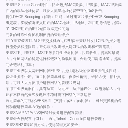
支持IP Source Guard特性，防止包括MAC欺骗、IP欺骗、MAC/IP欺骗
在内的非法地址仿冒，以及大流量地址仿冒带来的DoS攻击。
提供DHCP Snooping（侦听）功能，通过建立和维护DHCP Snooping
绑定表，实现侦听接入用户的MAC地址、IP地址、租用期等信息，解决
了 DHCP用户的IP和端口跟踪定位问题。
完备的可靠性保护机制便捷的管理维护
FT-YRD24GST4-M-SFP交换机通过CPU保护策略对发往CPU的报文进
行流分类和流限速，避免非法攻击报文对CPU的攻击和资源消耗；
支持STP、RSTP、MSTP等多种生成树协议，快速收敛，提高容错能
力，保证网络的稳定运行和链路的负载均衡，合理使用网络通道，提高
冗余链路利用率；
支持工业级以太网环网协议ERPS，提供毫秒级的快速业务倒换性能，
保证业务不中断。而且协议简单可靠、倒换性能高、维护方便、拓扑灵
活，可以大大方便用户进行网络的管理和规划；
采用工业级元器件，具有防雷、防过压、防浪涌设计，双电源输入，保
证在不良自然天气及电压不稳环境下网络的正常运行。
通过简单的可视化WEB界面（支持http及https协议），可对交换机的各
种功能进行简单方便的操作；
支持SNMP V1/V2/V3网管对设备进行配置管理；
支持命令行配置（CLI）、通过Telnet、Console口进行管理；
支持SSH2.0等加密方式，使得管理更加安全；