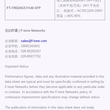
强三层网管M系列4个SFP+光口
（支持千兆/万兆）24个千兆光
FT-YRD24GST4
-M-SFP
口，-机架式 – AC/DC110V-240V-
宽温（-40℃-80℃
北亿纤通 | F-tone Networks
企业邮箱：
sales@f-tone.com
企业手机：19081343401
企业电话：028-85255257
企业传真：028-85977702
Important Notice
Performance figures, data and any illustrative material provided in this
data sheet are typical and must be specifically confirmed in writing by
F-tone Networks before they become applicable to any particular order
or contract. In accordance with the F-tone Networks policy of
continuous improvement specifications may change without notice.
The publication of information in this data sheet does not imply