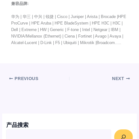
兼容品牌:
华为 | 华三 | 中兴 | 锐捷 | Cisco | Juniper | Arista | Brocade |HPE
ProCurve | HPE Aruba | HPE BladeSystem | HPE H3C | H3C |
Dell | Extreme | HW | Generic | F-tone | Intel | Netgear | IBM |
NVIDIA/Mellanox (Ethernet) | Ciena | Fortinet | Avago | Avaya |
Alcatel-Lucent | D-Link | F5 | Ubiquiti | Mikrotik |Broadcom…..
PREVIOUS
NEXT
产品搜索