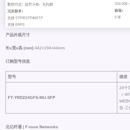
产品外观尺寸
长x宽x高 (mm):
442×194×44mm
订购型号信息
型号
描述
24个
（-4
FT-YRD224GFS-MU
-SFP
WEB
告-
北亿纤通 | F-tone Networks