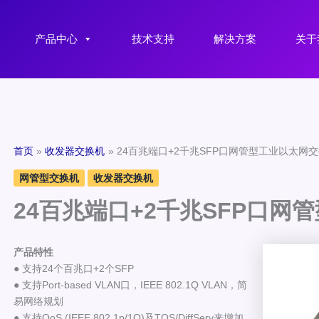
产品中心
技术支持
解决方案
关于
首页
收发器交换机
24百兆端口+2千兆SFP口网管型工业以太网
网管型交换机
收发器交换机
24百兆端口+2千兆SFP口网
产品特性
● 支持24个百兆口+2个SFP
● 支持Port-based VLAN口，IEEE 802.1Q VLAN，简
易网络规划
● 支持QoS (IEEE 802.1p/1Q)及TOS/DiffServ来增加