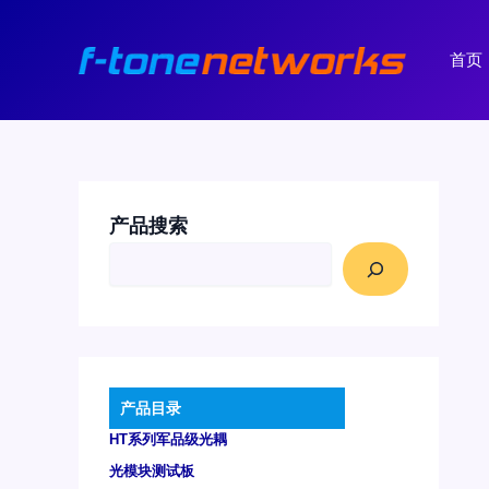
跳
至
首页
内
容
产品搜索
产品目录
HT系列军品级光耦
光模块测试板