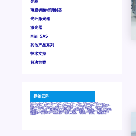
光耦
薄膜铌酸锂调制器
光纤激光器
激光器
Mini SAS
其他产品系列
技术支持
解决方案
标签云阵
6Tx6Rx
8T
8T8R
24R
24T24R
24Tx
25G
48Rx
48Tx
100G光模块
400G OSFP光模块
400G QSFP112 DR4
800G DR8 OSFP
800G OSFP光模块
AD7606国产替代
AFBR-57B4APZ
AFBR-1528CZ
AFBR-2528CZ
AOC
Bypass
Camera Link
CWDM波分复用器
DAS
DC~4M
DSS
DTS
DVS
GYMB光纤连接器
GYM光纤连接器
HFBR-1531Z
HFBR-2531Z
HFBR-4501Z
HFBR-4503Z
HFBR-4511Z
HFBR-4513Z
J599A6光纤连接器
J599A8光电连接器
J599MT光纤连接器
J599Ⅰ光电连接器
LC超短型光模块
LGA
Mini SAS
MT
POB
QSFP
QSFP+
QSFP28
QSFP28 100G光模块
QSFP28笼座
QSFP 40G
QSFP笼座
RP连接器
SFF-8431
SFF-8436
SFF-8472
SFF-8654 4i
SFP 10G
SFP MSA
SFP笼座
Z-BLOCK
万兆交换机
交换机
光切换仪OLP
光开关
光模块笼子座子
光电探测器
光电编码器模块
光电连接器
光端机
光纤激光器
光纤跳线
光纤连接器
光耦
全国产交换机
军品级光耦
千兆交换机
国产化光模块
射频光模块
微型光模块
微型可插拔BGA光模块
微型波分复用器
探测器
收发模块光学引擎组件
机架式光纤收发器
模拟光发射模块
模拟光器件
波分复用器
测试版
激光器
特种光纤
特种光缆
百兆交换机
相机光模块
紧凑型DWDM
网管型交换机
表贴式单路光模块
通信光纤
通信光缆
铌酸锂调制器
高速线缆